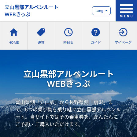
立山黒部アルペンルート
Lang
WEBきっぷ
HOME
運賃
時刻表
ガイド
マイページ
立山黒部アルペンルート
WEBきっぷ
富山県側「立山駅」から長野県側「扇沢」ま
で、6つの乗り物を乗り継ぐ立山黒部アルペンル
ート。当サイトではその乗車券を、かんたんに
ご予約・ご購入いただけます。