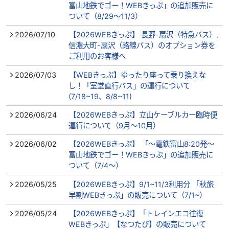
富山地鉄でゴー！WEBきっぷ」の追加販売に
ついて（8/29～11/3）
2026/07/10
【2026WEBきっぷ】 長野-扇沢（特急バス）,
信濃大町-扇沢（路線バス）のオプション券を
ご利用のお客様へ
2026/07/03
【WEBきっぷ】ゆったり座って乗り換えな
し！「室堂直行バス」の運行について
(7/18~19、8/8~11)
2026/06/24
【2026WEBきっぷ】立山ケーブルカー臨時便
運行について（9月～10月）
2026/06/02
【2026WEBきっぷ】 「～電鉄富山8:20発～
富山地鉄でゴー！WEBきっぷ」の追加販売に
ついて（7/4～）
2026/05/25
【2026WEBきっぷ】9/1~11/3利用分 「秋旅
早割WEBきっぷ」の販売について（7/1~）
2026/05/24
【2026WEBきっぷ】「トレインエコ往復
WEBきっぷ」【なつたび】の販売について